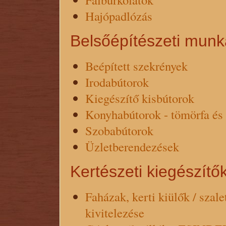
Hajópadlózás
Belsőépítészeti munk
Beépített szekrények
Irodabútorok
Kiegészítő kisbútorok
Konyhabútorok - tömörfa és
Szobabútorok
Üzletberendezések
Kertészeti kiegészítő
Faházak, kerti kiülők / szal
kivitelezése