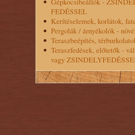
Gépkocsibeállók - ZSI
FEDÉSSEL
Kerítéselemek, korlátok, fat
Pergolák / árnyékolók - növé
Teraszbeépítés, térburkolato
Teraszfedések, előtetők 
vagy ZSINDELYFEDÉSSE