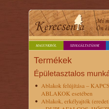
MAGUNKRÓL
SZOLGÁLTATÁSOK
Termékek
Épületasztalos munk
Ablakok felújítása – 
ABLAKOK esetében
Ablakok, erkélyajtók (eredet
– DUPLAFALCOS, HŐSZ