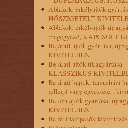
Ablakok, erkélyajtók gyár
HŐSZIGETELT KIVITEL
Ablakok, erkélyajtók újragyá
megegyező, KAPCSOLT 
Bejárati ajtók gyártása, 
KIVITELBEN
Bejárati ajtók újragyárt
KLASSZIKUS KIVITELBEN - 
Bejárati kapuk, társasházi 
jellegű vagy egyeztetett kivi
Beltéri ajtók gyártása, ú
KIVITELBEN
Beltéri falépcsők kivitelezés
Falburkolatok